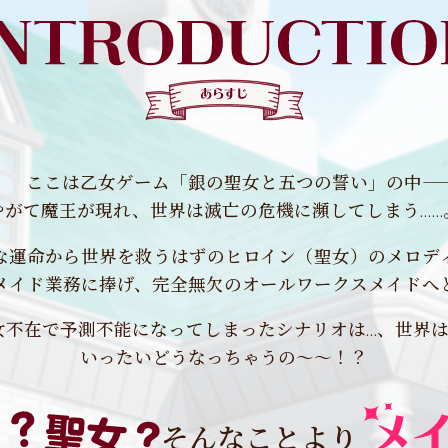
ここは乙女ゲーム
「銀の聖女と五つの誓い」の中――
やがて魔王が現れ、
世界は滅亡の危機に瀕してしまう……
な運命から世界を救うはずの
ヒロイン（聖女）のメロデ
メイド業務に捧げ、完全無欠のオールワークスメイドへ
女不在で予測不能になってしまった
シナリオは…、世界は
いったいどうなっちゃうの～～！？
そんなことより