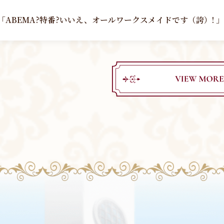
別番組 「ABEMA?特番?いいえ、オールワークスメイドです（誇）!