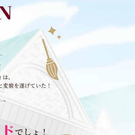
。
ィは、
と
変貌を遂げていた！
…、
でしょ！