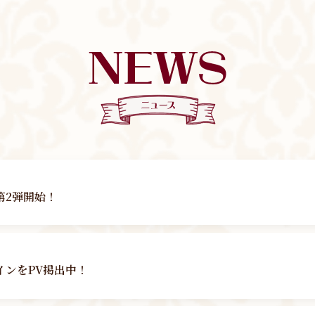
第2弾開始！
インをPV掲出中！