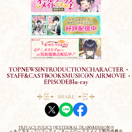
TOP
NEWS
INTRODUCTION
CHARACTER
STAFF&CAST
BOOKS
MUSIC
ON AIR
MOVIE
EPISODE
Blu-ray
PRIVACY POLICY
EXTERNAL TRANSMISSION
© あてきち・TOブックス／オールワークスメイド製作委員会